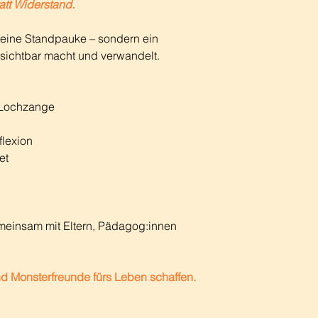
att Widerstand.
 keine Standpauke – sondern ein
sichtbar macht und verwandelt.
 Lochzange
flexion
et
meinsam mit Eltern, Pädagog:innen
nd Monsterfreunde fürs Leben schaffen.