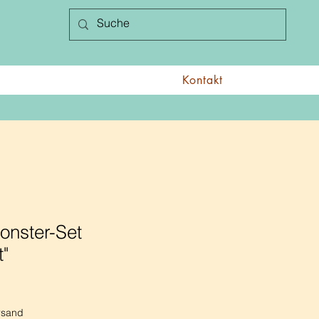
Kontakt
nster-Set
t"
rsand